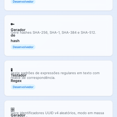
Desenvolvedor
🔑
Gerador
Gere hashes SHA-256, SHA-1, SHA-384 e SHA-512.
de
hash
Desenvolvedor
🧪
Teste padrões de expressões regulares em texto com
Testador
realce de correspondência.
Regex
Desenvolvedor
🆔
Gere identificadores UUID v4 aleatórios, modo em massa
Gerador