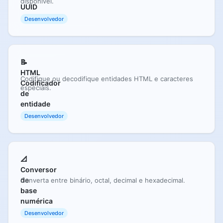
disponível.
UUID
Desenvolvedor
📝
HTML
Codifique ou decodifique entidades HTML e caracteres
Codificador
especiais.
de
entidade
Desenvolvedor
📐
Conversor
de
Converta entre binário, octal, decimal e hexadecimal.
base
numérica
Desenvolvedor