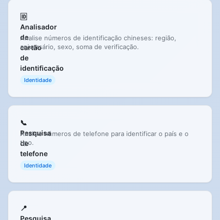
🆔
Analisador
de
Analise números de identificação chineses: região,
aniversário, sexo, soma de verificação.
cartão
de
identificação
Identidade
📞
Pesquisa
Analise números de telefone para identificar o país e o
tipo.
de
telefone
Identidade
📍
Pesquisa