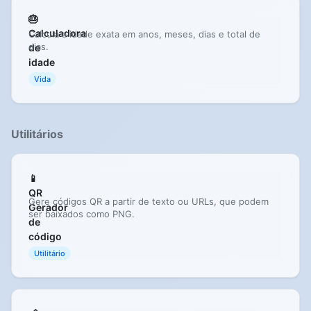
🎂
Calculadora
Calcula a idade exata em anos, meses, dias e total de
dias.
de
idade
Vida
Utilitários
📱
QR
Gere códigos QR a partir de texto ou URLs, que podem
Gerador
ser baixados como PNG.
de
código
Utilitário