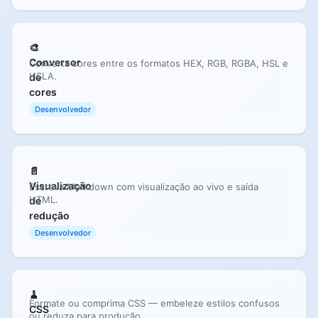
🎨
Conversor
Converta cores entre os formatos HEX, RGB, RGBA, HSL e
HSLA.
de
cores
Desenvolvedor
📄
Visualização
Escreva Markdown com visualização ao vivo e saída
HTML.
de
redução
Desenvolvedor
🧹
Formate ou comprima CSS — embeleze estilos confusos
CSS
ou reduza para produção.