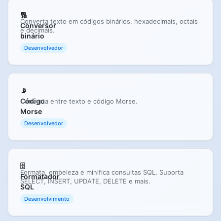
🔢
Converta texto em códigos binários, hexadecimais, octais
Conversor
e decimais.
binário
Desenvolvedor
📡
Código
Converta entre texto e código Morse.
Morse
Desenvolvedor
🗄️
Formata, embeleza e minifica consultas SQL. Suporta
Formatador
SELECT, INSERT, UPDATE, DELETE e mais.
SQL
Desenvolvimento