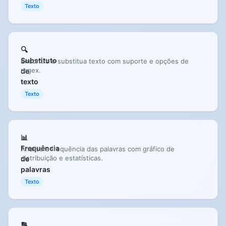
Texto
🔍
Substituto
Encontre e substitua texto com suporte e opções de
regex.
de
texto
Texto
📊
Frequência
Analise a frequência das palavras com gráfico de
distribuição e estatísticas.
de
palavras
Texto
🔢