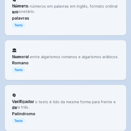
Número
Converta números em palavras em inglês, formato ordinal
e monetário.
em
palavras
Texto
🏛️
Numeral
Converta entre algarismos romanos e algarismos arábicos.
Romano
Texto
🔄
Verificador
Verifique se o texto é lido da mesma forma para frente e
para trás.
de
Palíndromo
Texto