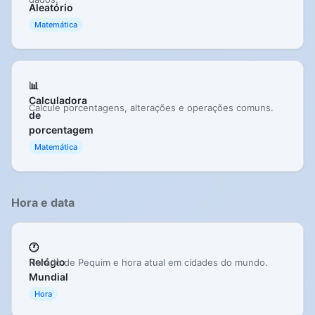
Aleatório
Matemática
📊
Calculadora
Calcule porcentagens, alterações e operações comuns.
de
porcentagem
Matemática
Hora e data
🕐
Relógio
Horário de Pequim e hora atual em cidades do mundo.
Mundial
Hora