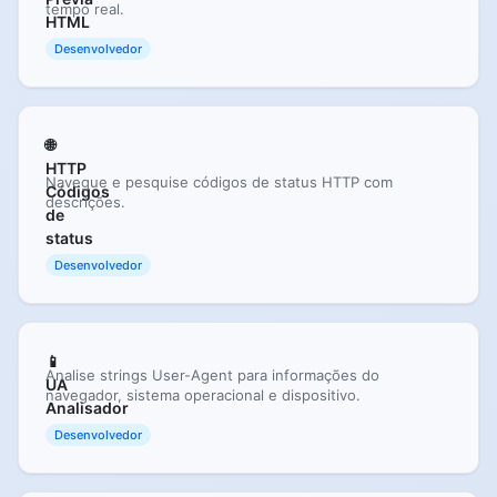
tempo real.
HTML
Desenvolvedor
🌐
HTTP
Navegue e pesquise códigos de status HTTP com
Códigos
descrições.
de
status
Desenvolvedor
📱
Analise strings User-Agent para informações do
UA
navegador, sistema operacional e dispositivo.
Analisador
Desenvolvedor