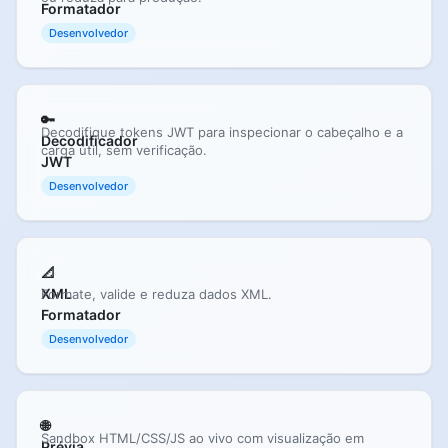
Formatador
Desenvolvedor
🔑
Decodifique tokens JWT para inspecionar o cabeçalho e a
Decodificador
carga útil, sem verificação.
JWT
Desenvolvedor
📐
XML
Formate, valide e reduza dados XML.
Formatador
Desenvolvedor
🌐
Sandbox HTML/CSS/JS ao vivo com visualização em
Prévia