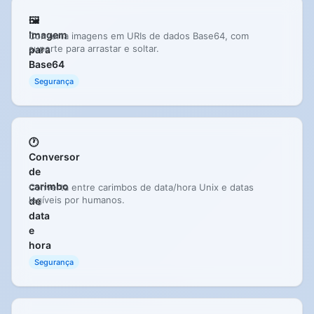
🖼️
Imagem
Converta imagens em URIs de dados Base64, com
suporte para arrastar e soltar.
para
Base64
Segurança
🕐
Conversor
de
carimbo
Converta entre carimbos de data/hora Unix e datas
legíveis por humanos.
de
data
e
hora
Segurança