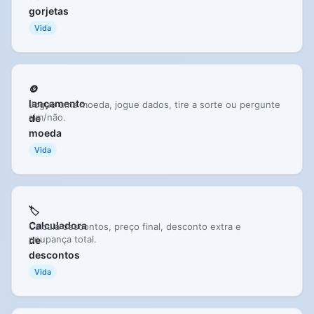
gorjetas
Vida
🪙
lançamento
Jogue uma moeda, jogue dados, tire a sorte ou pergunte
sim/não.
de
moeda
Vida
🏷️
Calculadora
Calcula descontos, preço final, desconto extra e
poupança total.
de
descontos
Vida