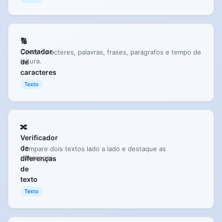
🔢
Contador
Conte caracteres, palavras, frases, parágrafos e tempo de
leitura.
de
caracteres
Texto
🔀
Verificador
de
Compare dois textos lado a lado e destaque as
diferenças.
diferenças
de
texto
Texto