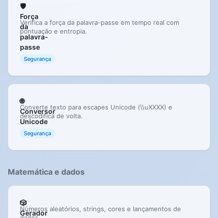
🛡️
Força
Verifica a força da palavra-passe em tempo real com
da
pontuação e entropia.
palavra-
passe
Segurança
🌐
Converte texto para escapes Unicode (\\uXXXX) e
Conversor
descodifica de volta.
Unicode
Segurança
Matemática e dados
🎲
Números aleatórios, strings, cores e lançamentos de
Gerador
dados.