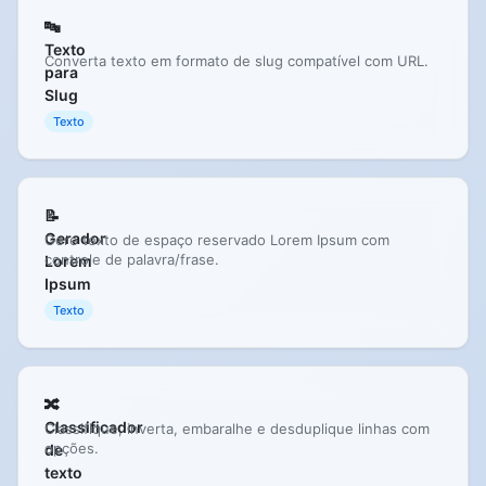
🔤
Texto
Converta texto em formato de slug compatível com URL.
para
Slug
Texto
📝
Gerador
Gere texto de espaço reservado Lorem Ipsum com
controle de palavra/frase.
Lorem
Ipsum
Texto
🔀
Classificador
Classifique, inverta, embaralhe e desduplique linhas com
opções.
de
texto