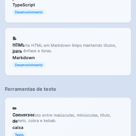
TypeScript
Desenvolvimento
📝
HTML
Converte HTML em Markdown limpo mantendo títulos,
links, ênfase e listas.
para
Markdown
Desenvolvimento
Ferramentas de texto
✏️
Conversor
Converta texto entre maiúsculas, minúsculas, título,
camelo, cobra e kebab.
de
caixa
Texto