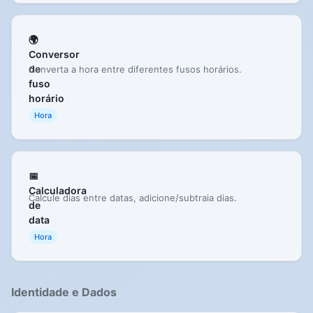
🌍
Conversor
de
Converta a hora entre diferentes fusos horários.
fuso
horário
Hora
📅
Calculadora
Calcule dias entre datas, adicione/subtraia dias.
de
data
Hora
Identidade e Dados