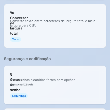
🔤
Conversor
Converte texto entre caracteres de largura total e meia
de
largura para CJK.
largura
total
Texto
Segurança e codificação
🔒
Gerador
Gere senhas aleatórias fortes com opções
personalizáveis.
de
senha
Segurança