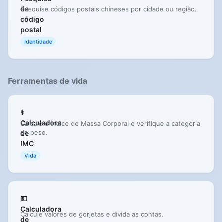
de
Pesquise códigos postais chineses por cidade ou região.
código
postal
Identidade
Ferramentas de vida
⚕️
Calculadora
Calcule o Índice de Massa Corporal e verifique a categoria
de peso.
de
IMC
Vida
💵
Calculadora
Calcule valores de gorjetas e divida as contas.
de