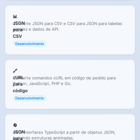
📊
JSON
Converte JSON para CSV e CSV para JSON para tabelas
simples e dados de API.
para
CSV
Desenvolvimento
🔗
cURL
Converte comandos cURL em código de pedido para
Python, JavaScript, PHP e Go.
para
código
Desenvolvimento
🔄
JSON
Gera interfaces TypeScript a partir de objetos JSON,
incluindo estruturas aninhadas.
para