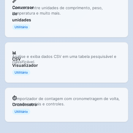
📏
Conversor
Converta entre unidades de comprimento, peso,
temperatura e muito mais.
de
unidades
Utilitário
📊
Analise e exiba dados CSV em uma tabela pesquisável e
CSV
classificável.
Visualizador
Utilitário
⏱️
Temporizador de contagem com cronometragem de volta,
tempos parciais e controles.
Cronômetro
Utilitário