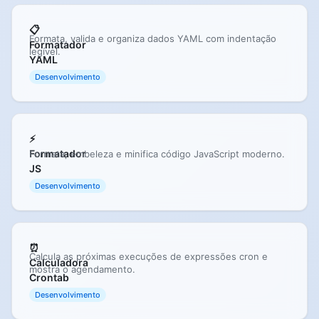
📋
Formata, valida e organiza dados YAML com indentação
Formatador
legível.
YAML
Desenvolvimento
⚡
Formatador
Formata, embeleza e minifica código JavaScript moderno.
JS
Desenvolvimento
⏰
Calcula as próximas execuções de expressões cron e
Calculadora
mostra o agendamento.
Crontab
Desenvolvimento