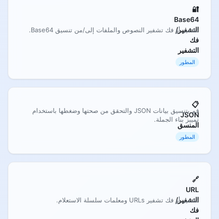
🔐
Base64
التشفير/
تشفير أو فك تشفير النصوص والملفات إلى/من تنسيق Base64.
فك
التشفير
المطور
📋
قم بتنسيق بيانات JSON والتحقق من صحتها وضغطها باستخدام
JSON
تمييز بناء الجملة.
المنسق
المطور
🔗
URL
التشفير/
تشفير أو فك تشفير URLs ومعلمات سلسلة الاستعلام.
فك