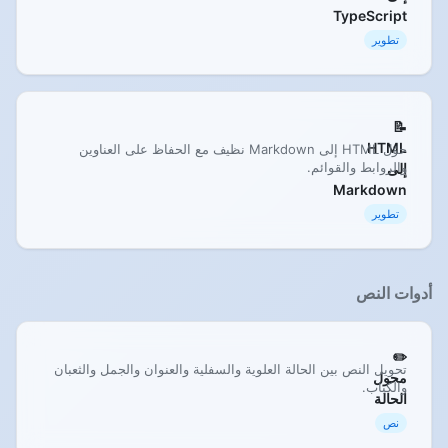
TypeScript
تطوير
📝
HTML
حوّل HTML إلى Markdown نظيف مع الحفاظ على العناوين
والروابط والقوائم.
إلى
Markdown
تطوير
أدوات النص
✏️
تحويل النص بين الحالة العلوية والسفلية والعنوان والجمل والثعبان
محول
والكباب.
الحالة
نص