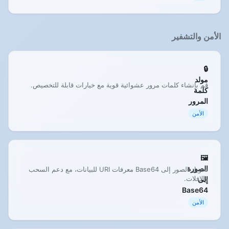
الأمن والتشفير
🔒
مولد
قم بإنشاء كلمات مرور عشوائية قوية مع خيارات قابلة للتخصيص.
كلمة
المرور
الأمن
🖼️
الصورة
تحويل الصور إلى Base64 معرفات URI للبيانات، مع دعم السحب
والإفلات.
إلى
Base64
الأمن