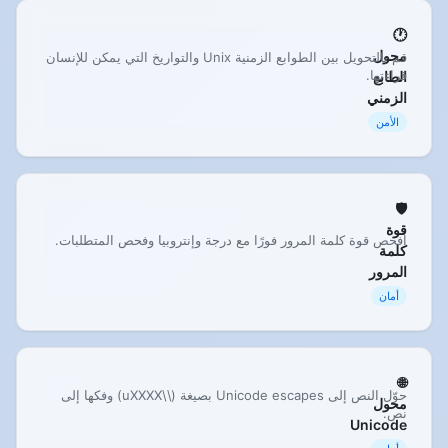
🕐
محول
قم بالتحويل بين الطوابع الزمنية Unix والتواريخ التي يمكن للإنسان
قراءتها.
الطابع
الزمني
الأمن
🛡️
قوة
افحص قوة كلمة المرور فورًا مع درجة وإنتروبيا وفحص المتطلبات.
كلمة
المرور
أمان
🌐
حوّل النص إلى Unicode escapes بصيغة (\\uXXXX) وفكها إلى
محول
نص.
Unicode