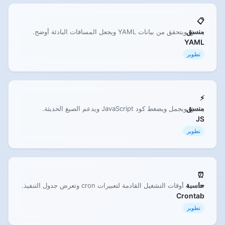
📋
منسق
ينسق ويتحقق من بيانات YAML ويجعل المسافات البادئة أوضح.
YAML
تطوير
⚡
منسق
ينسق ويجمل ويضغط كود JavaScript ويدعم الصيغ الحديثة.
JS
تطوير
⏰
حاسبة
تحسب أوقات التشغيل القادمة لتعبيرات cron وتعرض جدول التنفيذ.
Crontab
تطوير