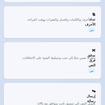
🔢
عداد
عد الأحرف والكلمات والجمل والفقرات ووقت القراءة.
الأحرف
نص
🔀
مدقق
مقارنة نصين جنبًا إلى جنب وتسليط الضوء على الاختلافات.
فرق
النص
نص
🔤
إرسال
رسالة
تحويل النص إلى تنسيق ثابت متوافق مع URL.