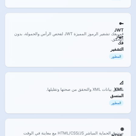
🔑
JWT
قم بفك تشفير الرموز المميزة JWT لفحص الرأس والحمولة، بدون
جهاز
التحقق.
فك
التشفير
المطور
📐
XML
تنسيق بيانات XML والتحقق من صحتها وتقليلها.
المنسق
المطور
🌐
صندوق الحماية المباشر HTML/CSS/JS مع معاينة في الوقت
HTML