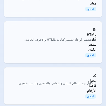
مولد
المطور
📝
HTML
أداة
قم بتشفير أو فك تشفير كيانات HTML والأحرف الخاصة.
تشفير
الكيان
المطور
📐
محول
التحويل بين النظام الثنائي والثماني والعشري والست عشري.
قاعدة
الأرقام
المطور