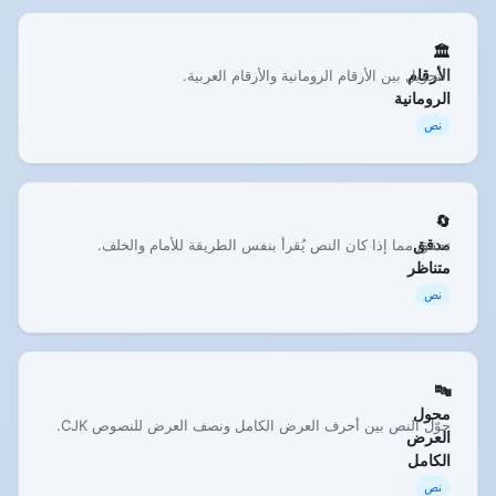
🏛️
الأرقام
التحويل بين الأرقام الرومانية والأرقام العربية.
الرومانية
نص
🔄
مدقق
تحقق مما إذا كان النص يُقرأ بنفس الطريقة للأمام والخلف.
متناظر
نص
🔤
محول
حوّل النص بين أحرف العرض الكامل ونصف العرض للنصوص CJK.
العرض
الكامل
نص