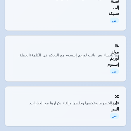
نصية
إلى
سبيكة
نص
📝
مولد
قم بإنشاء نص نائب لوريم إيبسوم مع التحكم في الكلمة/الجملة.
لوريم
إيبسوم
نص
🔀
فارز
فرز الخطوط وعكسها وخلطها وإلغاء تكرارها مع الخيارات.
النص
نص