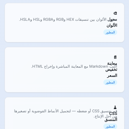
🎨
محول
تحويل الألوان بين تنسيقات HEX وRGB وRGBA وHSL وHSLA.
الألوان
المطور
📄
معاينة
اكتب Markdown مع المعاينة المباشرة وإخراج HTML.
تخفيض
السعر
المطور
🧹
قم بتنسيق CSS أو ضغطه — لتجميل الأنماط الفوضوية أو تصغيرها
CSS
من أجل الإنتاج.
المنسق
المطور