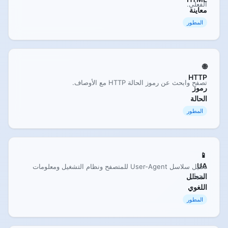
الفعلي.
معاينة
المطور
🌐
HTTP
تصفح وابحث عن رموز الحالة HTTP مع الأوصاف.
رموز
الحالة
المطور
📱
UA
تحليل سلاسل User-Agent للمتصفح ونظام التشغيل ومعلومات
الجهاز.
المحلل
اللغوي
المطور