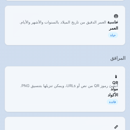
🎂
حاسبة
احسب العمر الدقيق من تاريخ الميلاد بالسنوات والأشهر والأيام.
العمر
حياة
المرافق
📱
QR
أنشئ رموز QR من نص أو URLs، ويمكن تنزيلها بتنسيق PNG.
مولد
الأكواد
فائدة
📏