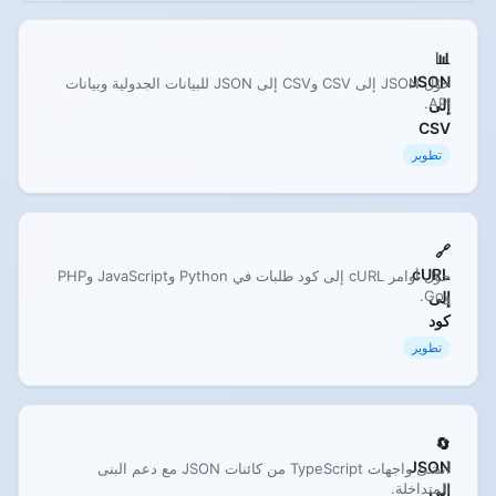
📊
JSON
حوّل JSON إلى CSV وCSV إلى JSON للبيانات الجدولية وبيانات
API.
إلى
CSV
تطوير
🔗
cURL
حوّل أوامر cURL إلى كود طلبات في Python وJavaScript وPHP
وGo.
إلى
كود
تطوير
🔄
JSON
أنشئ واجهات TypeScript من كائنات JSON مع دعم البنى
المتداخلة.
إلى