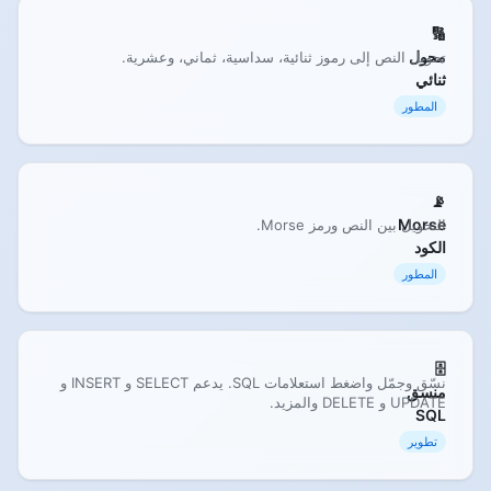
🔢
محول
تحويل النص إلى رموز ثنائية، سداسية، ثماني، وعشرية.
ثنائي
المطور
📡
Morse
التحويل بين النص ورمز Morse.
الكود
المطور
🗄️
نسّق وجمّل واضغط استعلامات SQL. يدعم SELECT و INSERT و
منسق
UPDATE و DELETE والمزيد.
SQL
تطوير