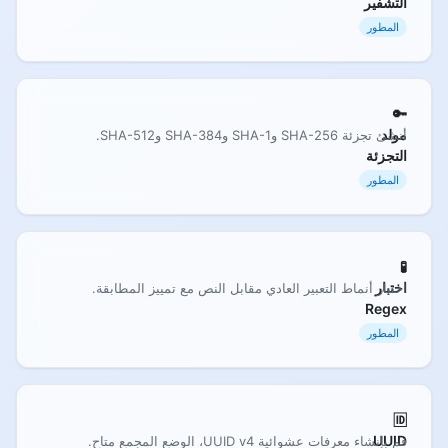
التشفير
المطور
🔑
مولد
أنشئ تجزئة SHA-256 وSHA-1 وSHA-384 وSHA-512.
التجزئة
المطور
🧪
اختبار
اختبار أنماط التعبير العادي مقابل النص مع تمييز المطابقة.
Regex
المطور
🆔
UUID
قم بإنشاء معرفات عشوائية UUID v4، الوضع المجمع متاح.