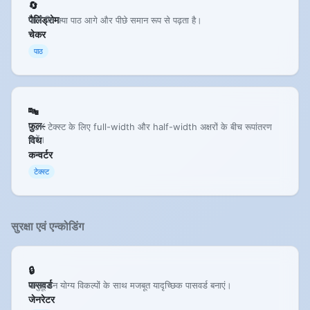
🔄
पैलिंड्रोम
जांचें कि क्या पाठ आगे और पीछे समान रूप से पढ़ता है।
चेकर
पाठ
🔤
फुल-
CJK टेक्स्ट के लिए full-width और half-width अक्षरों के बीच रूपांतरण
करें।
विथ
कन्वर्टर
टेक्स्ट
सुरक्षा एवं एन्कोडिंग
🔒
पासवर्ड
अनुकूलन योग्य विकल्पों के साथ मजबूत यादृच्छिक पासवर्ड बनाएं।
जेनरेटर