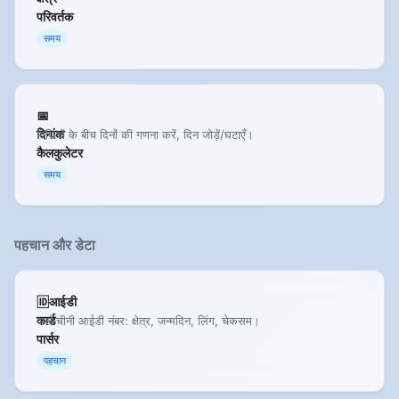
परिवर्तक
समय
📅
दिनांक
तिथियों के बीच दिनों की गणना करें, दिन जोड़ें/घटाएँ।
कैलकुलेटर
समय
पहचान और डेटा
🆔आईडी
कार्ड
पार्स चीनी आईडी नंबर: क्षेत्र, जन्मदिन, लिंग, चेकसम।
पार्सर
पहचान