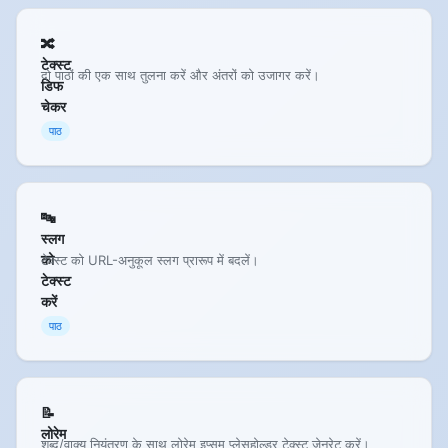
🔀
टेक्स्ट
दो पाठों की एक साथ तुलना करें और अंतरों को उजागर करें।
डिफ
चेकर
पाठ
🔤
स्लग
को
टेक्स्ट को URL-अनुकूल स्लग प्रारूप में बदलें।
टेक्स्ट
करें
पाठ
📝
लोरेम
शब्द/वाक्य नियंत्रण के साथ लोरेम इप्सम प्लेसहोल्डर टेक्स्ट जेनरेट करें।