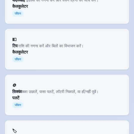
कैलकुलेटर
जीवन
💵
टिप
टिप राशि की गणना करें और बिलों का विभाजन करें।
कैलकुलेटर
जीवन
🪙
सिक्का
एक सिक्का उछालें, पासा पलटें, लॉटरी निकालें, या हाँ/नहीं पूछें।
पलटें
जीवन
🏷️