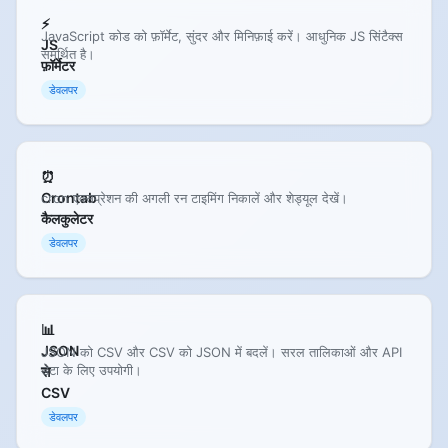
⚡
JavaScript कोड को फ़ॉर्मेट, सुंदर और मिनिफ़ाई करें। आधुनिक JS सिंटैक्स
JS
समर्थित है।
फ़ॉर्मेटर
डेवलपर
⏰
Crontab
cron एक्सप्रेशन की अगली रन टाइमिंग निकालें और शेड्यूल देखें।
कैलकुलेटर
डेवलपर
📊
JSON
JSON को CSV और CSV को JSON में बदलें। सरल तालिकाओं और API
डेटा के लिए उपयोगी।
से
CSV
डेवलपर