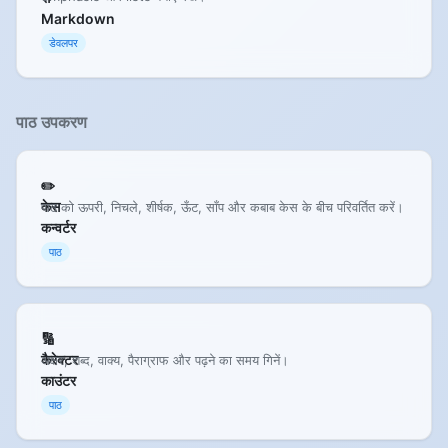
Markdown
डेवलपर
पाठ उपकरण
✏️
केस
पाठ को ऊपरी, निचले, शीर्षक, ऊँट, साँप और कबाब केस के बीच परिवर्तित करें।
कन्वर्टर
पाठ
🔢
कैरेक्टर
अक्षर, शब्द, वाक्य, पैराग्राफ और पढ़ने का समय गिनें।
काउंटर
पाठ