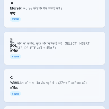
📡
Morse
टेक्स्ट और Morse कोड के बीच कनवर्ट करें।
कोड
डेवलपर
🗄️
SQL क्वेरी को फ़ॉर्मेट, सुंदर और मिनिफ़ाई करें। SELECT, INSERT,
SQL
UPDATE, DELETE आदि समर्थित हैं।
फ़ॉर्मेटर
डेवलपर
📋
YAML
YAML डेटा को साफ़, वैध और पढ़ने योग्य इंडेंटेशन में व्यवस्थित करें।
फ़ॉर्मेटर
डेवलपर