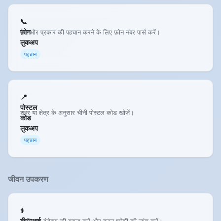
📞
फ़ोन
देश और प्रकार की पहचान करने के लिए फ़ोन नंबर पार्स करें।
लुकअप
पहचान
📍
पोस्टल
शहर या क्षेत्र के अनुसार चीनी पोस्टल कोड खोजें।
कोड
लुकअप
पहचान
जीवन उपकरण
⚕️
बीएमआई
बॉडी मास इंडेक्स की गणना करें और वजन श्रेणी की जांच करें।