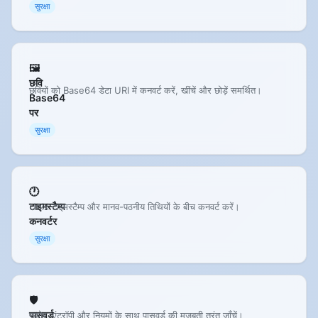
सुरक्षा
🖼️
छवि
छवियों को Base64 डेटा URI में कनवर्ट करें, खींचें और छोड़ें समर्थित।
Base64
पर
सुरक्षा
🕐
टाइमस्टैम्प
Unix टाइमस्टैम्प और मानव-पठनीय तिथियों के बीच कनवर्ट करें।
कनवर्टर
सुरक्षा
🛡️
पासवर्ड
स्कोर, एंट्रॉपी और नियमों के साथ पासवर्ड की मजबूती तुरंत जाँचें।