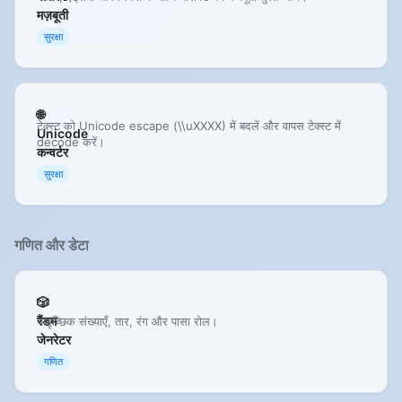
मज़बूती
सुरक्षा
🌐
टेक्स्ट को Unicode escape (\\uXXXX) में बदलें और वापस टेक्स्ट में
Unicode
decode करें।
कन्वर्टर
सुरक्षा
गणित और डेटा
🎲
रैंडम
यादृच्छिक संख्याएँ, तार, रंग और पासा रोल।
जेनरेटर
गणित