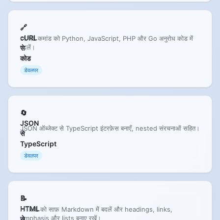
🔗
cURL
cURL कमांड को Python, JavaScript, PHP और Go अनुरोध कोड में
बदलें।
से
कोड
डेवलपर
🔄
JSON
JSON ऑब्जेक्ट से TypeScript इंटरफ़ेस बनाएँ, nested संरचनाओं सहित।
से
TypeScript
डेवलपर
📝
HTML
HTML को साफ़ Markdown में बदलें और headings, links,
emphasis और lists बनाए रखें।
से