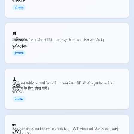
परिवर्तक
डेवलपर
📄
मार्कडाउन
लाइव पूर्वावलोकन और HTML आउटपुट के साथ मार्कडाउन लिखें।
पूर्वावलोकन
डेवलपर
🧹
CSS को फ़ॉर्मेट या संपीड़ित करें - अव्यवस्थित शैलियों को सुशोभित करें या
CSS
उत्पादन के लिए छोटा करें।
फ़ॉर्मेटर
डेवलपर
🔑
हेडर और पेलोड का निरीक्षण करने के लिए JWT टोकन को डिकोड करें, कोई
JWT
सत्यापन नहीं।