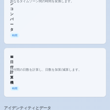
異なるタイムゾーン間の時間を変換します。
ン
コ
ン
バ
ー
タ
時間
📅
日
付
日付間の日数を計算し、日数を加算/減算します。
計
算
機
時間
アイデンティティとデータ