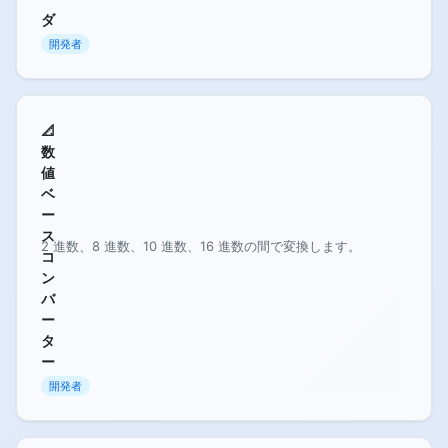
ダ
開発者
📐
数
値
ベ
ー
ス
2 進数、8 進数、10 進数、16 進数の間で変換します。
コ
ン
バ
ー
タ
ー
開発者