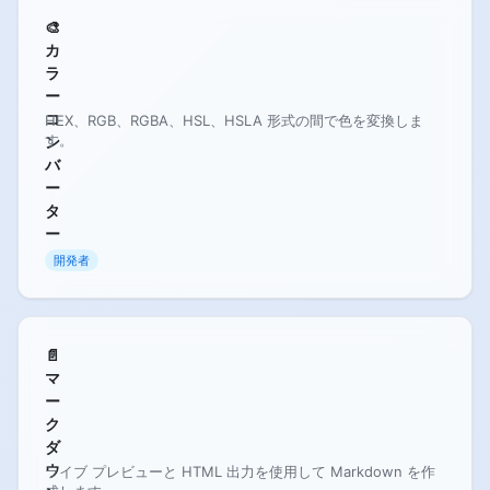
🎨
カ
ラ
ー
コ
HEX、RGB、RGBA、HSL、HSLA 形式の間で色を変換しま
す。
ン
バ
ー
タ
ー
開発者
📄
マ
ー
ク
ダ
ウ
ライブ プレビューと HTML 出力を使用して Markdown を作