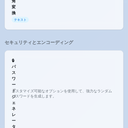
角
変
換
テキスト
セキュリティとエンコーディング
🔒
パ
ス
ワ
ー
ド
カスタマイズ可能なオプションを使用して、強力なランダム
パスワードを生成します。
ジ
ェ
ネ
レ
ー
タ