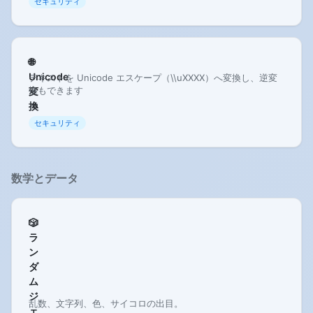
セキュリティ
🌐
Unicode
テキストを Unicode エスケープ（\\uXXXX）へ変換し、逆変
換もできます
変
換
セキュリティ
数学とデータ
🎲
ラ
ン
ダ
ム
ジ
乱数、文字列、色、サイコロの出目。
ェ