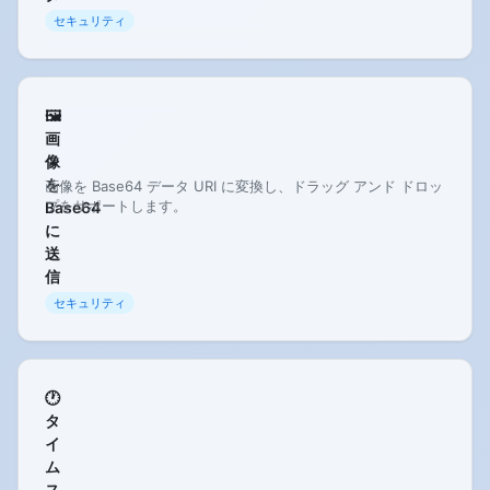
セキュリティ
🖼️
画
像
を
画像を Base64 データ URI に変換し、ドラッグ アンド ドロッ
プをサポートします。
Base64
に
送
信
セキュリティ
🕐
タ
イ
ム
ス