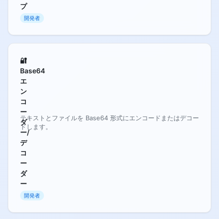
プ
開発者
🔐
Base64
エ
ン
コ
ー
テキストとファイルを Base64 形式にエンコードまたはデコー
ダ
ドします。
ー/
デ
コ
ー
ダ
ー
開発者