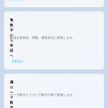
🔢
数
字
か
数値を英単語、序数、通貨形式に変換します。
ら
単
語
へ
テキスト
🏛️
ロ
ー
ローマ数字とアラビア数字の間で変換します。
マ
数
字