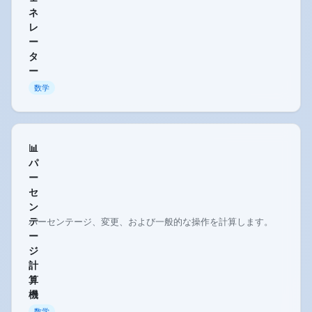
ネ
レ
ー
タ
ー
数学
📊
パ
ー
セ
ン
テ
パーセンテージ、変更、および一般的な操作を計算します。
ー
ジ
計
算
機
数学