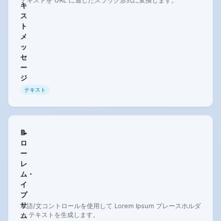
テキストを URL に適したスラッグ形式に変換します。
キ
ス
ト
メ
ッ
セ
ー
ジ
テキスト
📝
ロ
ー
レ
ム・
イ
プ
サ
単語/文コントロールを使用して Lorem Ipsum プレースホルダ
ー テキストを生成します。
ム