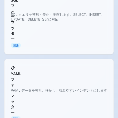
SQL
フ
ォ
SQL クエリを整形・美化・圧縮します。SELECT、INSERT、
ー
UPDATE、DELETE などに対応
マ
ッ
タ
ー
開発
📋
YAML
フ
ォ
ー
YAML データを整形、検証し、読みやすいインデントにします
マ
ッ
タ
ー