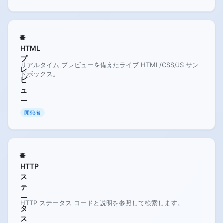
🌐
HTML
プ
リアルタイム プレビューを備えたライブ HTML/CSS/JS サン
レ
ドボックス。
ビ
ュ
ー
開発者
🌐
HTTP
ス
テ
ー
HTTP ステータス コードと説明を参照して検索します。
タ
ス