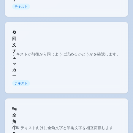
テキスト
🔄
回
文
チ
テキストが前後から同じように読めるかどうかを確認します。
ェ
ッ
カ
ー
テキスト
🔤
全
角
半
CJK テキスト向けに全角文字と半角文字を相互変換します