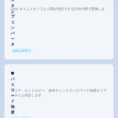
タ
Unix タイムスタンプと人間が判読できる日付の間で変換しま
ン
す。
プ
コ
ン
バ
ー
タ
セキュリティ
🛡️
パ
ス
ワ
スコア、エントロピー、条件チェックでパスワード強度をリア
ルタイム判定します
ー
ド
強
度