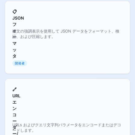
📋
JSON
フ
ォ
構文の強調表示を使用して JSON データをフォーマット、検
証、および圧縮します。
ー
マ
ッ
タ
開発者
🔗
URL
エ
ン
コ
ー
URLs およびクエリ文字列パラメータをエンコードまたはデコ
ダ
ードします。
ー/