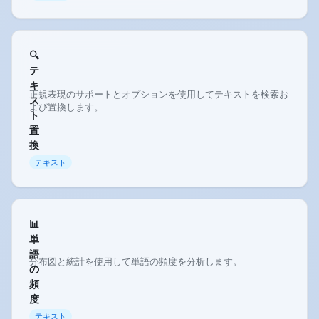
🔍
テ
キ
正規表現のサポートとオプションを使用してテキストを検索お
ス
よび置換します。
ト
置
換
テキスト
📊
単
語
分布図と統計を使用して単語の頻度を分析します。
の
頻
度
テキスト