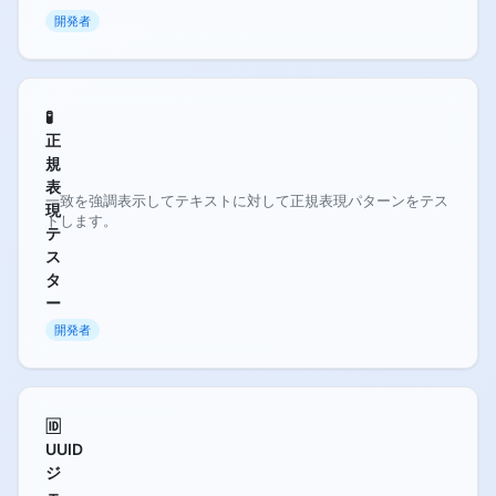
開発者
🧪
正
規
表
一致を強調表示してテキストに対して正規表現パターンをテス
現
トします。
テ
ス
タ
ー
開発者
🆔
UUID
ジ
ェ