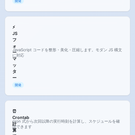
開発
⚡
JS
フ
ォ
JavaScript コードを整形・美化・圧縮します。モダン JS 構文
ー
に対応
マ
ッ
タ
ー
開発
⏰
Crontab
cron 式から次回以降の実行時刻を計算し、スケジュールを確
計
認できます
算