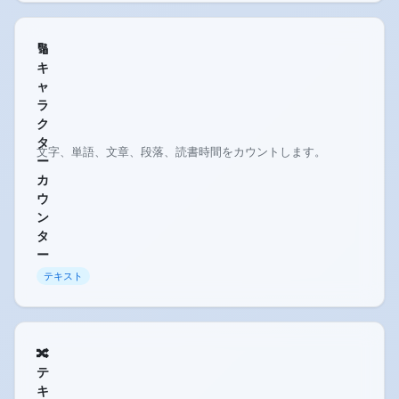
🔢
キ
ャ
ラ
ク
タ
文字、単語、文章、段落、読書時間をカウントします。
ー
カ
ウ
ン
タ
ー
テキスト
🔀
テ
キ