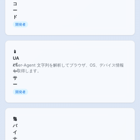
コ
ー
ド
開発者
📱
UA
パ
User-Agent 文字列を解析してブラウザ、OS、デバイス情報
を取得します。
ー
サ
ー
開発者
🔢
バ
イ
ナ