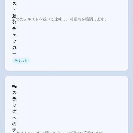
ス
ト
差
2 つのテキストを並べて比較し、相違点を強調します。
分
チ
ェ
ッ
カ
ー
テキスト
🔤
ス
ラ
ッ
グ
へ
の
テ