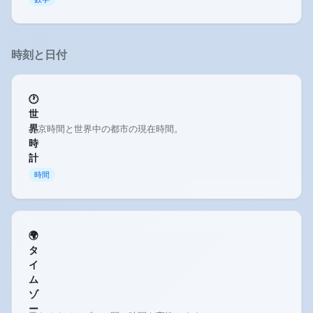
時刻と日付
🕐
世
界
北京時間と世界中の都市の現在時間。
時
計
時間
🌍
タ
イ
ム
ゾ
ー