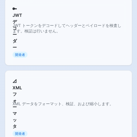
🔑
JWT
デ
JWT トークンをデコードしてヘッダーとペイロードを検査し
コ
ます。検証は行いません。
ー
ダ
ー
開発者
📐
XML
フ
ォ
XML データをフォーマット、検証、および縮小します。
ー
マ
ッ
タ
開発者