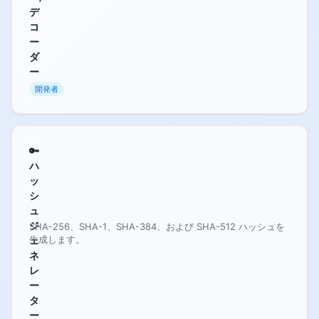
デ
コ
ー
ダ
ー
開発者
🔑
ハ
ッ
シ
ュ
ジ
SHA-256、SHA-1、SHA-384、および SHA-512 ハッシュを
生成します。
ェ
ネ
レ
ー
タ
ー