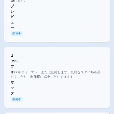
成します。
ン
プ
レ
ビ
ュ
ー
開発者
🧹
CSS
フ
ォ
CSS をフォーマットまたは圧縮します。乱雑なスタイルを美
しくしたり、制作用に縮小したりできます。
ー
マ
ッ
タ
開発者