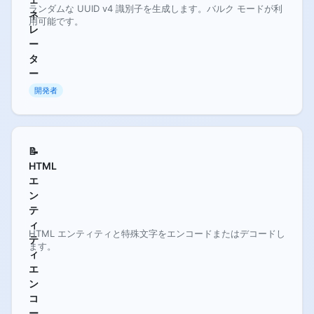
ランダムな UUID v4 識別子を生成します。バルク モードが利
ネ
用可能です。
レ
ー
タ
ー
開発者
📝
HTML
エ
ン
テ
ィ
HTML エンティティと特殊文字をエンコードまたはデコードし
テ
ます。
ィ
エ
ン
コ
ー